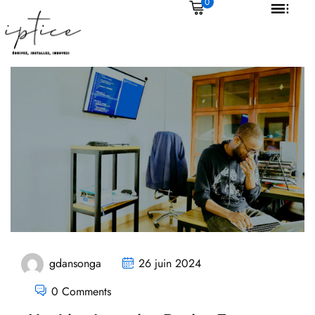
0
ervices
isuel professionnel
atique et classes mobiles
omique et modulable
formatique &
gdansonga
26 juin 2024
0 Comments