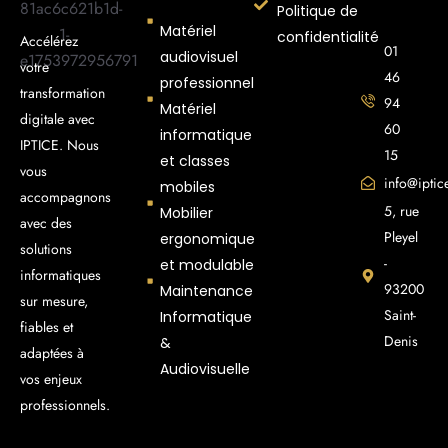
Politique de
Matériel
confidentialité
Accélérez
01
audiovisuel
votre
46
professionnel
transformation
94
Matériel
digitale avec
60
informatique
IPTICE. Nous
15
et classes
vous
info@iptice
mobiles
accompagnons
5, rue
Mobilier
avec des
Pleyel
ergonomique
solutions
-
et modulable
informatiques
93200
Maintenance
sur mesure,
Saint-
Informatique
fiables et
Denis
&
adaptées à
Audiovisuelle
vos enjeux
professionnels.